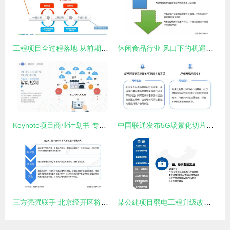
工程项目全过程落地 从前期策划到进度管控的实战方法
休闲食品行业 风口下的机遇与挑战并存
Keynote项目商业计划书 专业项目策划与公关服务的整合解决方案
中国联通发布5G场景化切片产品“多网通服务”，开启行业定制新篇章
三方强强联手 北京经开区将迎9000万氢能产业新项目
某公建项目弱电工程升级改造 综合策划与公关服务方案