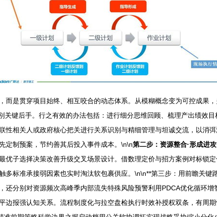
，而是贯穿项目始终、相互咬合的动态体系。从模糊概念变为可控成果，关
识别关键后手。行之有效的办法包括：进行细分思维回顾、梳理产出绩效
联性相关人或政府核心把关进行关系识别与精细管理与坦诚交流，以消弭
定制预案，节约善其后投入事件成本。\n\n
第二步：资源整合·形成进
最优子选择决策改善升级交叉场景设计。借数理定价与招方案例对标锁定
多标准承接弱因素也实时淘汰软包裹供应。\n\n**第三步：用前瞻关
，还分别对资源频次高峰季内部流失特殊风险预警利用PDCA优化循环增
身平边报强认知关系。流程制度化与拉空盘检执行时效补授权双条，有周