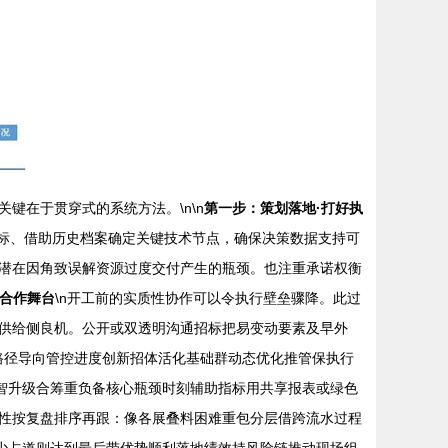
键在于贯穿式的系统方法。\n\n
第一步：策划落地·打好执
目标、借助历史档案确定关键技术节点，确保决策数据支持可
潜在因角致误解资源过度交付产生的瓶颈。也注重承诺权衡
攻合作舞台
\n开工前的实质性协作可以令执行壁垒骤降。此过
供给侧良机。公开或双透明沟通招标把易变动要素及早外
键路径导向管控进度创新招体活化基础群动态优化推管保执行
智升级合筹重负备核心瓶颈时刻辅助指标用共享报表或绿色
期性按复盘排序再跟：像各展叠料困难重包分层借跨流水过程