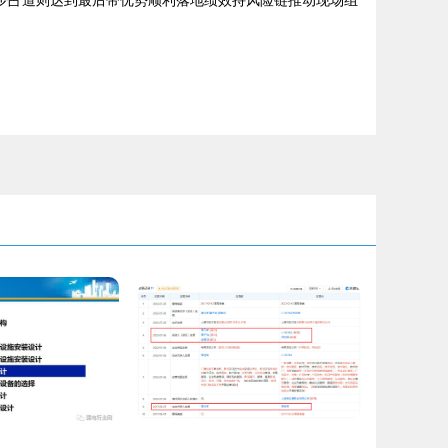
化少占道则达到最后带优势顺利落地绩效持风险链推动现场组