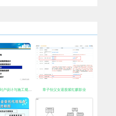
最全的住宅光纤到户设计与施工规范 看完就会做项目
章子怡父女退股紫红麒影业