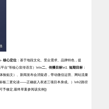
-
核心定位
：基于地段文化、受众需求、品牌特色，提
台”等核心宣传语言）\n\n
二、传播目标
\n1.
短期目标
：
体验贴文）、新闻发布会消疑虑，带动微信运营、网站流量
正标板二更化读——正确嵌入表述三项目本身成。）\nh2路径
予修定;最终草案参阅该实例]}