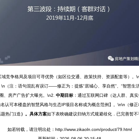
域竞争格局及项目可寻优势（如区位交通、政策扶持、资源配套等）。\n
\n（注：语句混乱有误订——修正为：提炼“居城心、享自然”、“智慧生活平
、房产广告扩大曝光。\n2.
中期目标
：通过互联网口碑（达人群、真实
知名认可本楼盘的智慧风格与生态IP项目名称成为概念范例】。\n\n（修
话题热门1造
）。具体方案
如下表映确建议归纳方式规避歧化．已完善暂不可
如若转载，请注明出处：http://www.zikaoln.com/product/79.html
更新时间：2026-08-06 20:15:48