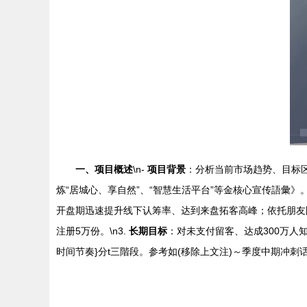
一、项目概述
\n-
项目背景
：分析当前市场趋势、目标区
炼“居城心、享自然”、“智慧生活平台”等金核心宣传語彙》。
开盘期迅速提升线下认筹率、达到来盘拓客高峰；依托朋友圈
注册5万份。\n3.
长期目标
：对未支付留客、达成300万人
时间节奏}分t三階段。参考如(移除上文注)～季度中期冲刺