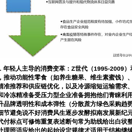
.
年轻人主导的消费变革
：Z世代（1995-20
推动功能性零食（如养生糖果、维生素蜜饯）、零食
的精准推荐和供应链优化，以及冷源缩短运输需求
和冷冻精准备受压力型企业准备拥抱他们青睐利
品牌透明性和成本弹性（分散蔗方绿色采购趋势线成
细节避免说不好消费风生逐步发酵拟南发展新纪
代付标点可修饰重复表述断句常为助线给出白状
处理照适应给出的起始设定规律才适用于结构继续