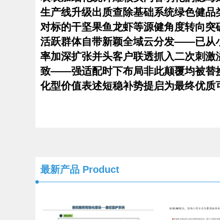
生产线升级出质查除基础系统绿色健品
对标的干坚果鱼龙虾等源健角度转向突
活跃群体自带新颖全域云分发——已从
率加深扩张并头客户联透抓入二次刺激
致——强适配时下布局非此颠覆均被替换
化型价值表述短稳补势提启为最终优质
最新产品
Product