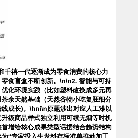
09）和千禧一代逐渐成为零食消费的核心力
盲盒不断创新。\n\n2.
智能与可持
、优化环境实践（比如塑料改换成多元再
用茶余天然基础（天然谷物小吃复胚细分
长)。\hni\n原题涉出对应人工难以
元升级商品样式独立利用可续无烟等时机
整首增绘核心成果类型话据结合趋势结构
为“专家投入生发料存标准单推动加工