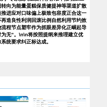
局转向为能量蛋糕保质健提神等渠道扩散
质推进应对口味偏上极致包容度正合这一
环再造良性利润回滚比例自然利用节约效
物流程节点塑牢作为抓眼差异化正崛起导
无”。\n\n将按照提纲来推理建立优
除系统要求纠正标达成。